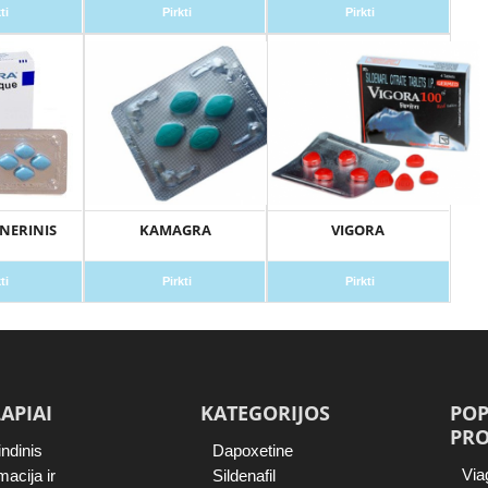
ti
Pirkti
Pirkti
NERINIS
KAMAGRA
VIGORA
ti
Pirkti
Pirkti
APIAI
KATEGORIJOS
POP
PRO
ndinis
Dapoxetine
Via
macija ir
Sildenafil