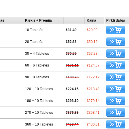
mas
Kiekis + Premija
Kaina
Pirkti dabar
10 Tabletės
€31.49
€29.99
20 Tabletės
€52.63
€50.12
30 + 4 Tabletės
€70.59
€67.23
60 + 6 Tabletės
€131.11
€124.87
90 + 8 Tabletės
€180.78
€172.17
120 + 10 Tabletės
€224.15
€213.48
180 + 10 Tabletės
€293.10
€279.14
270 + 10 Tabletės
€376.33
€358.41
360 + 10 Tabletės
€458.44
€436.61