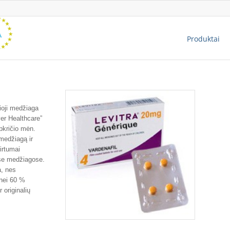
Produktai
vioji medžiaga
yer Healthcare”
pkričio mėn.
 medžiagą ir
irtumai
se medžiagose.
a, nes
 nei 60 %
 originalių