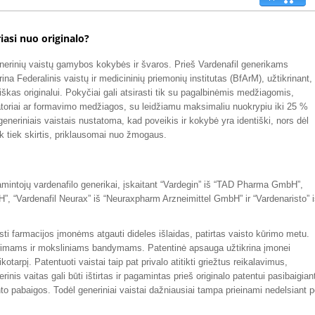
riasi nuo originalo?
enerinių vaistų gamybos kokybės ir švaros. Prieš Vardenafil generikams
ikrina Federalinis vaistų ir medicininių priemonių institutas (BfArM), užtikrinant,
škas originalui. Pokyčiai gali atsirasti tik su pagalbinėmis medžiagomis,
zatoriai ar formavimo medžiagos, su leidžiamu maksimaliu nuokrypiu iki 25 %
 generiniais vaistais nustatoma, kad poveikis ir kokybė yra identiški, nors dėl
ek tiek skirtis, priklausomai nuo žmogaus.
gamintojų vardenafilo generikai, įskaitant “Vardegin” iš “TAD Pharma GmbH”,
”, “Vardenafil Neurax” iš “Neuraxpharm Arzneimittel GmbH” ir “Vardenaristo” 
sti farmacijos įmonėms atgauti dideles išlaidas, patirtas vaisto kūrimo metu.
 tyrimams ir moksliniams bandymams. Patentinė apsauga užtikrina įmonei
ikotarpį. Patentuoti vaistai taip pat privalo atitikti griežtus reikalavimus,
nis vaitas gali būti ištirtas ir pagamintas prieš originalo patentui pasibaigian
ento pabaigos. Todėl generiniai vaistai dažniausiai tampa prieinami nedelsiant 