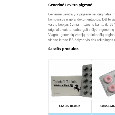
Generinė Levitra pigesnė
Generinė Levitra yra pigesnė nei originalas, ne
kompanijos ir gerai dokumentuotos. Dėl to gen
vaistų kopijas žymiai mažesne kaina, iki 68 
originaliu vaistu, dabar gali siūlyti ir generi
Viagros generinių versijų, atitinkančių origin
visose kitose ES šalyse vis tiek reikalingas 
Saistīts produkts
CIALIS BLACK
KAMAGR