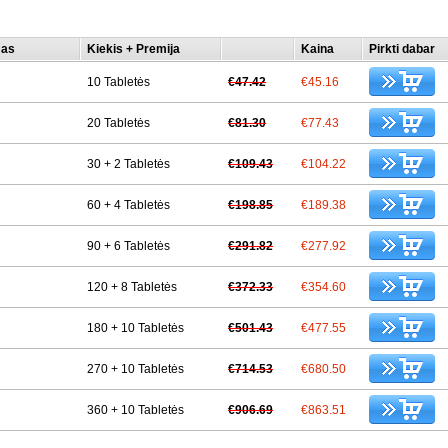
mas
Kiekis + Premija
Kaina
Pirkti dabar
10 Tabletės
€47.42
€45.16
20 Tabletės
€81.30
€77.43
30 + 2 Tabletės
€109.43
€104.22
60 + 4 Tabletės
€198.85
€189.38
90 + 6 Tabletės
€291.82
€277.92
120 + 8 Tabletės
€372.33
€354.60
180 + 10 Tabletės
€501.43
€477.55
270 + 10 Tabletės
€714.53
€680.50
360 + 10 Tabletės
€906.69
€863.51