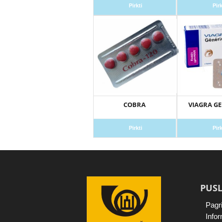
Pirkti
Pirk
COBRA
VIAGRA GE
Pirkti
Pirk
PUSL
Pagri
Infor