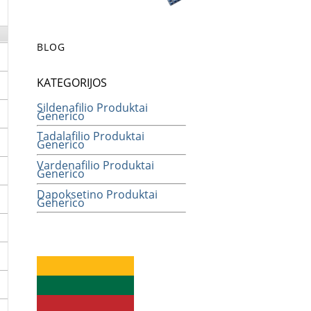
BLOG
KATEGORIJOS
Sildenafilio Produktai
Generico
Tadalafilio Produktai
Generico
Vardenafilio Produktai
Generico
Dapoksetino Produktai
Generico