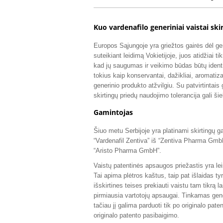
Kuo vardenafilo generiniai vaistai ski
Europos Sąjungoje yra griežtos gairės dėl g
suteikiant leidimą Vokietijoje, juos atidžiai t
kad jų saugumas ir veikimo būdas būtų identi
tokius kaip konservantai, dažikliai, aromati
generinio produkto atžvilgiu. Su patvirtintais
skirtingų priedų naudojimo tolerancija gali ši
Gamintojas
Šiuo metu Serbijoje yra platinami skirtingų 
“Vardenafil Zentiva” iš “Zentiva Pharma GmbH
“Aristo Pharma GmbH”.
Vaistų patentinės apsaugos priežastis yra lei
Tai apima plėtros kaštus, taip pat išlaidas
išskirtines teises prekiauti vaistu tam tikrą la
pirmiausia vartotojų apsaugai. Tinkamas generi
tačiau jį galima parduoti tik po originalo pat
originalo patento pasibaigimo.