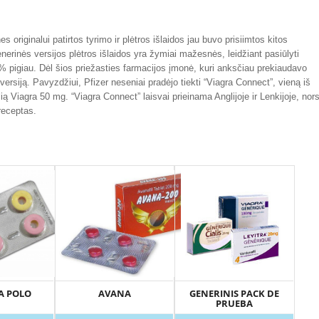
s originalui patirtos tyrimo ir plėtros išlaidos jau buvo prisiimtos kitos
erinės versijos plėtros išlaidos yra žymiai mažesnės, leidžiant pasiūlyti
% pigiau. Dėl šios priežasties farmacijos įmonė, kuri anksčiau prekiaudavo
nę versiją. Pavyzdžiui, Pfizer neseniai pradėjo tiekti “Viagra Connect”, vieną iš
alią Viagra 50 mg. “Viagra Connect” laisvai prieinama Anglijoje ir Lenkijoje, nor
receptas.
A POLO
AVANA
GENERINIS PACK DE
PRUEBA