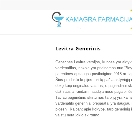
Levitra Generinis
Generinės Levitra versijos, kuriose yra akty
vardenafilas, rinkoje yra prieinamos nuo “Ba
patentinės apsaugos pasibaigimo 2018 m. la
Šios produkto kopijos turi tą pačią aktyviąją
dozę kaip originalus vaistas, o pagrindinai sk
dažniausiai randami naudojamose pagalbinė
Tačiau pagrindinis skirtumas tarp jų yra kain
vardenafilo generiniai preparatai yra daugiau
pigesni. Kalbant apie kokybę, tarp generinių ir
vaistų nėra jokio skirtumo.