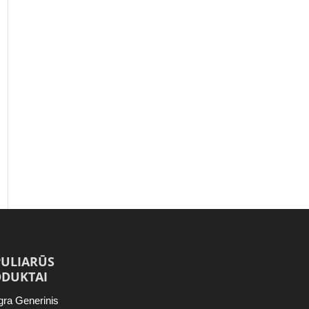
ULIARŪS
DUKTAI
gra Generinis