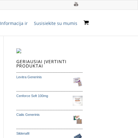
Informacija ir
Susisiekite su mumis
GERIAUSIAI ĮVERTINTI
PRODUKTAI
Levitra Generinis
Cenforce Soft 100mg
Cialis Generinis
Sildenafil