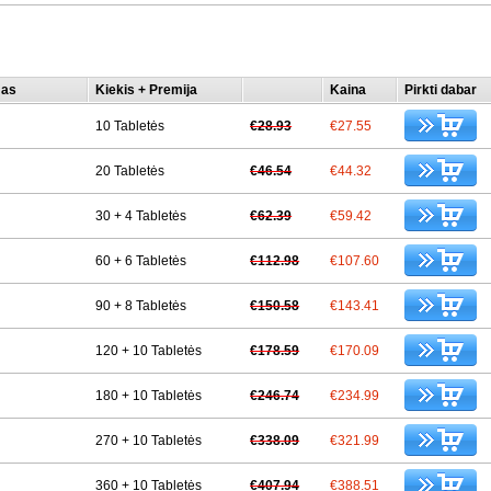
mas
Kiekis + Premija
Kaina
Pirkti dabar
10 Tabletės
€28.93
€27.55
20 Tabletės
€46.54
€44.32
30 + 4 Tabletės
€62.39
€59.42
60 + 6 Tabletės
€112.98
€107.60
90 + 8 Tabletės
€150.58
€143.41
120 + 10 Tabletės
€178.59
€170.09
180 + 10 Tabletės
€246.74
€234.99
270 + 10 Tabletės
€338.09
€321.99
360 + 10 Tabletės
€407.94
€388.51