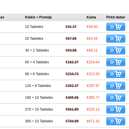
mas
Kiekis + Premija
Kaina
Pirkti dabar
10 Tabletės
€41.37
€39.40
20 Tabletės
€67.56
€64.34
30 + 2 Tabletės
€93.58
€89.12
60 + 4 Tabletės
€162.37
€154.64
90 + 6 Tabletės
€234.73
€223.55
120 + 8 Tabletės
€302.37
€287.97
180 + 10 Tabletės
€405.06
€385.77
270 + 10 Tabletės
€561.89
€535.13
360 + 10 Tabletės
€704.99
€671.42