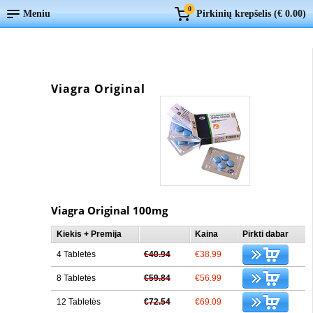
0
Meniu
Pirkinių krepšelis (
€ 0.00
)
Viagra Original
Viagra Original 100mg
Kiekis + Premija
Kaina
Pirkti dabar
4 Tabletės
€40.94
€38.99
8 Tabletės
€59.84
€56.99
12 Tabletės
€72.54
€69.09