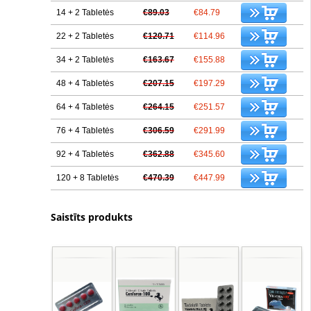
14 + 2 Tabletės
€89.03
€84.79
22 + 2 Tabletės
€120.71
€114.96
34 + 2 Tabletės
€163.67
€155.88
48 + 4 Tabletės
€207.15
€197.29
64 + 4 Tabletės
€264.15
€251.57
76 + 4 Tabletės
€306.59
€291.99
92 + 4 Tabletės
€362.88
€345.60
120 + 8 Tabletės
€470.39
€447.99
Saistīts produkts