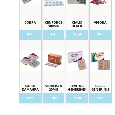
COBRA
CENFORCE
CIALIS
VIGORA
100MG
BLACK
Pirkti
Pirkti
Pirkti
Pirkti
SUPER
VIDALISTA
LEVITRA
CIALIS
KAMAGRA
20MG
GENERINIS
GENERINIS
Pirkti
Pirkti
Pirkti
Pirkti